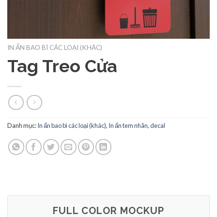
IN ẤN BAO BÌ CÁC LOẠI (KHÁC)
Tag Treo Cửa
Danh mục:
In ấn bao bì các loại (khác)
,
In ấn tem nhãn, decal
FULL COLOR MOCKUP