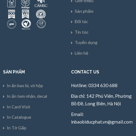
Giới thiệu
Sản phẩm
Đối tác
Tin tức
Tuyển dụng
Liên hệ
SẢN PHẨM
CONTACT US
Hotline: 0334 630 688
In ấn bao bì, vỏ hộp
Địa chỉ: 142 Phú Viên, Phường
In ấn tem nhãn, decal
Bồ Đề, Long Biên, Hà Nội
In Card Visit
Email:
In Catalogue
inbaobiducphat.vn@gmail.com
In Tờ Gấp