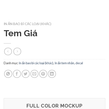
IN ẤN BAO BÌ CÁC LOẠI (KHÁC)
Tem Giá
Danh mục:
In ấn bao bì các loại (khác)
,
In ấn tem nhãn, decal
FULL COLOR MOCKUP