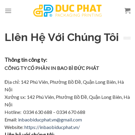
Skip
to
content
LIên Hệ Với Chúng Tôi
Thông tin công ty:
CÔNG TY CỔ PHẦN IN BAO BÌ ĐỨC PHÁT
Địa chỉ: 142 Phú Viên, Phường Bồ Đề, Quận Long Biên, Hà
Nội
Xưởng sx: 142 Phú Viên, Phường Bồ Đề, Quận Long Biên, Hà
Nội
Hotline: 0334 630 688 – 0334 670 688
Email:
inbaobiducphat.vn@gmail.com
Website:
https://inbaobiducphat.vn/
Liên hệ với chúng tôi: