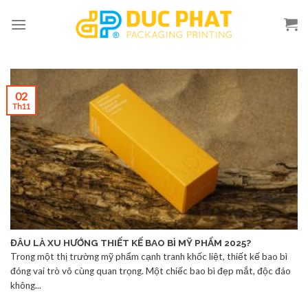
Skip
to
content
02
Th11
ĐÂU LÀ XU HƯỚNG THIẾT KẾ BAO BÌ MỸ PHẨM 2025?
Trong một thị trường mỹ phẩm cạnh tranh khốc liệt, thiết kế bao bì
đóng vai trò vô cùng quan trọng. Một chiếc bao bì đẹp mắt, độc đáo
không...