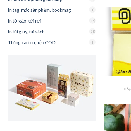
In tag, mác sản phẩm, bookmag
(1)
In tờ gấp, tời rơi
(18)
In túi giấy, túi xách
(13)
Thùng carton, hộp COD
(1)
Hộp