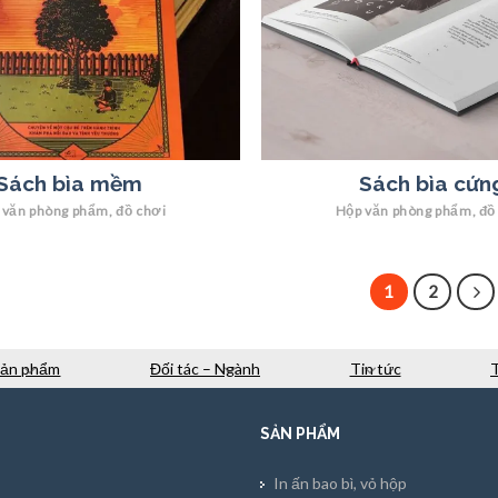
Sách bìa mềm
Sách bìa cứn
 văn phòng phẩm, đồ chơi
Hộp văn phòng phẩm, đồ
1
2
Sản phẩm
Đối tác – Ngành
Tin tức
SẢN PHẨM
In ấn bao bì, vỏ hộp