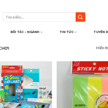
Tìm
kiếm:
ĐỐI TÁC – NGÀNH
TIN TỨC
TUYỂN 
Hiển th
CHƠI