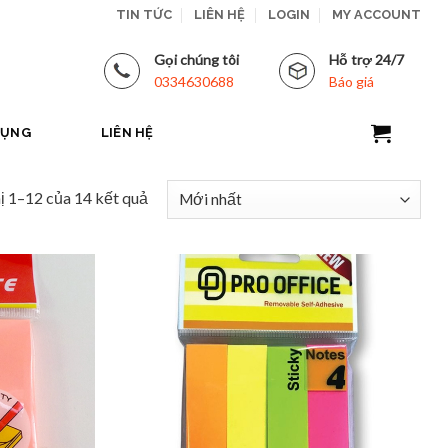
TIN TỨC
LIÊN HỆ
LOGIN
MY ACCOUNT
Gọi chúng tôi
Hỗ trợ 24/7
0334630688
Báo giá
DỤNG
LIÊN HỆ
ị 1–12 của 14 kết quả