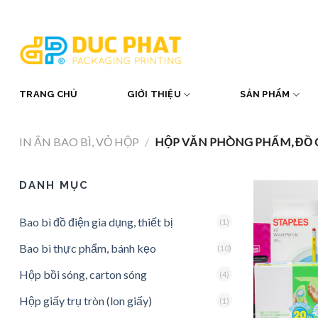
Skip
to
content
TRANG CHỦ
GIỚI THIỆU
SẢN PHẨM
IN ẤN BAO BÌ, VỎ HỘP
/
HỘP VĂN PHÒNG PHẨM, ĐỒ 
DANH MỤC
Bao bì đồ điện gia dụng, thiết bị
(1)
Bao bì thực phẩm, bánh kẹo
(10)
Hộp bồi sóng, carton sóng
(4)
Hộp giấy trụ tròn (lon giấy)
(1)