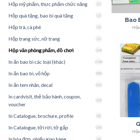
Hộp mỹ phẩm, thực phẩm chức năng
(1)
Hộp quà tặng, bao bì quà tặng
(2)
Bao 
Hộp trà, cà phê
Hộp
(3)
Hộp trang sức, nữ trang
(1)
Hộp văn phòng phẩm, đồ chơi
(14)
In ấn bao bì các loại (khác)
(138)
In ấn bao bì, vỏ hộp
(98)
In ấn tem nhãn, decal
(41)
In cardvisit, thẻ bảo hành, coupon,
(23)
voucher
In Catalogue, brochure, profile
(8)
G
In Catalogue, tời rơi, tờ gấp
(54)
Hộp
In hóa đơn, phiếu giao hàng
(4)