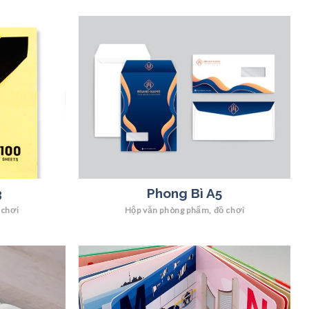
3
Phong Bì A5
 chơi
Hộp văn phòng phẩm, đồ chơi