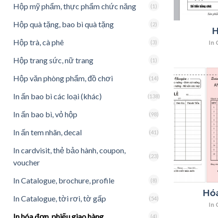
Hộp mỹ phẩm, thực phẩm chức năng
(1)
Hộp quà tặng, bao bì quà tặng
(2)
H
Hộp trà, cà phê
In 
(3)
Hộp trang sức, nữ trang
(1)
Hộp văn phòng phẩm, đồ chơi
(14)
In ấn bao bì các loại (khác)
(138)
In ấn bao bì, vỏ hộp
(98)
In ấn tem nhãn, decal
(41)
In cardvisit, thẻ bảo hành, coupon,
(23)
voucher
In Catalogue, brochure, profile
(8)
Hóa
In Catalogue, tời rơi, tờ gấp
(54)
In 
In hóa đơn, phiếu giao hàng
(4)