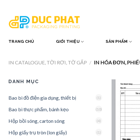
Skip
to
content
TRANG CHỦ
GIỚI THIỆU
SẢN PHẨM
IN CATALOGUE, TỜI RƠI, TỜ GẤP
/
IN HÓA ĐƠN, PHI
DANH MỤC
Bao bì đồ điện gia dụng, thiết bị
(1)
Bao bì thực phẩm, bánh kẹo
(10)
Hộp bồi sóng, carton sóng
(4)
Hộp giấy trụ tròn (lon giấy)
(1)