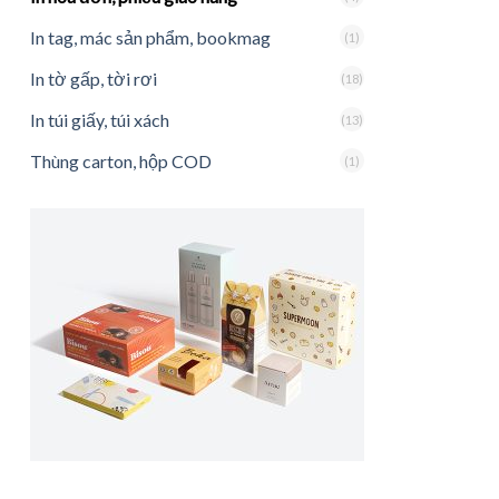
In tag, mác sản phẩm, bookmag
(1)
In tờ gấp, tời rơi
(18)
In túi giấy, túi xách
(13)
Thùng carton, hộp COD
(1)