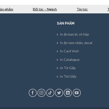
Sản phẩm
Đối tác – Ngành
Tin tức
SẢN PHẨM
In ấn bao bì, vỏ hộp
In ấn tem nhãn, decal
In Card Visit
In Catalogue
In Tờ Gấp
In Túi Giấy