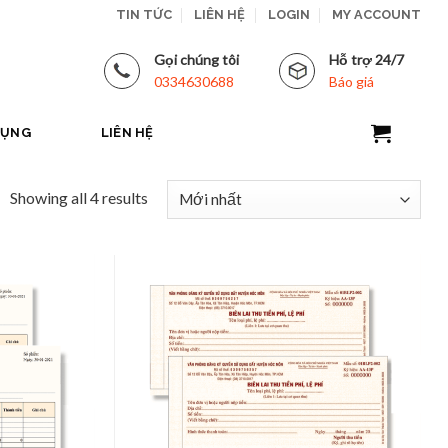
TIN TỨC
LIÊN HỆ
LOGIN
MY ACCOUNT
Gọi chúng tôi
Hỗ trợ 24/7
0334630688
Báo giá
DỤNG
LIÊN HỆ
Showing all 4 results