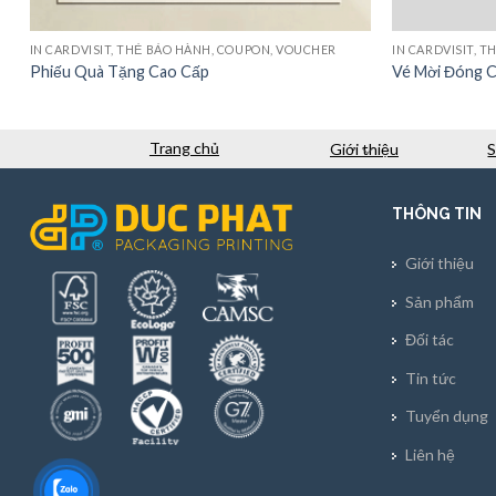
IN CARDVISIT, THẺ BẢO HÀNH, COUPON, VOUCHER
IN CARDVISIT, 
Phiếu Quà Tặng Cao Cấp
Vé Mời Đóng 
Trang chủ
Giới thiệu
THÔNG TIN
Giới thiệu
Sản phẩm
Đối tác
Tin tức
Tuyển dụng
Liên hệ