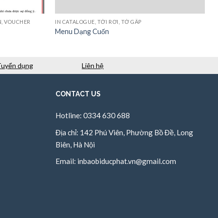
N, VOUCHER
IN CATALOGUE, TỜI RƠI, TỜ GẤP
Menu Dạng Cuốn
Tuyển dụng
Liên hệ
CONTACT US
Hotline: 0334 630 688
Địa chỉ: 142 Phú Viên, Phường Bồ Đề, Long
Biên, Hà Nội
Email:
inbaobiducphat.vn@gmail.com