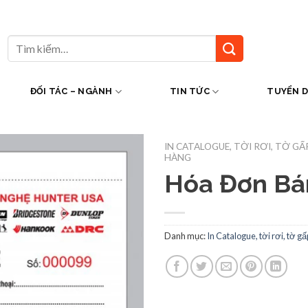
Tìm
kiếm:
ĐỐI TÁC – NGÀNH
TIN TỨC
TUYỂN 
IN CATALOGUE, TỜI RƠI, TỜ GẤ
HÀNG
Hóa Đơn Bá
Danh mục:
In Catalogue, tời rơi, tờ gấ