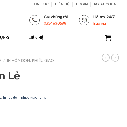
TIN TỨC
LIÊN HỆ
LOGIN
MY ACCOUNT
Gọi chúng tôi
Hỗ trợ 24/7
0334630688
Báo giá
DỤNG
LIÊN HỆ
P
/
IN HÓA ĐƠN, PHIẾU GIAO
n Lẻ
p
,
In hóa đơn, phiếu giao hàng