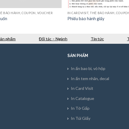
THẺ BẢO HÀNH, COUPON, VOUCHER
IN CARDVISIT, THẺ BẢO HÀNH, COUPO
Cuốn
Phiếu bảo hành giấy
Sản phẩm
Đối tác – Ngành
Tin tức
SẢN PHẨM
In ấn bao bì, vỏ hộp
In ấn tem nhãn, decal
In Card Visit
In Catalogue
In Tờ Gấp
In Túi Giấy