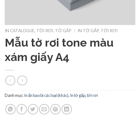
IN CATALOGUE, TỜI RƠI, TỜ GẤP
/
IN TỜ GẤP, TỜI RƠI
Mẫu tờ rơi tone màu
xám giấy A4
Danh mục:
In ấn bao bì các loại (khác)
,
In tờ gấp, tời rơi