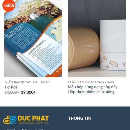
-68%
IN ẤN BAO BÌ CÁC LOẠI (KHÁC)
IN ẤN BAO BÌ CÁC LOẠI (KHÁC)
Mẫu hộp cứng dạng nắp đáy –
Tờ Rơi
Hộp thực phẩm chức năng
Giá
Giá
60.000
₫
19.000
₫
gốc
hiện
là:
tại
60.000₫.
là:
19.000₫.
THÔNG TIN