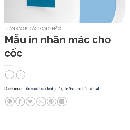
IN ẤN BAO BÌ CÁC LOẠI (KHÁC)
Mẫu in nhãn mác cho
cốc
Danh mục:
In ấn bao bì các loại (khác)
,
In ấn tem nhãn, decal