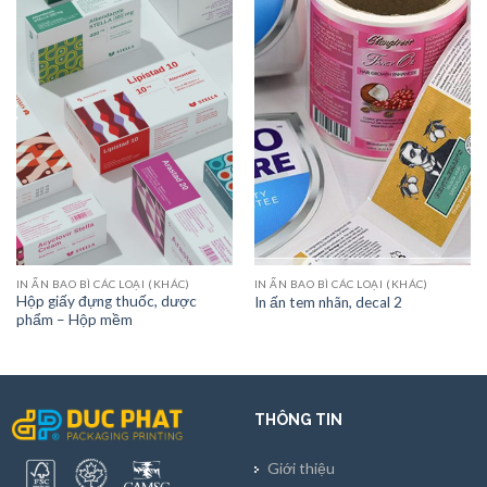
IN ẤN BAO BÌ CÁC LOẠI (KHÁC)
IN ẤN BAO BÌ CÁC LOẠI (KHÁC)
Hộp giấy đựng thuốc, dược
In ấn tem nhãn, decal 2
phẩm – Hộp mềm
THÔNG TIN
Giới thiệu