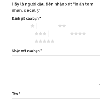
Hãy là người đầu tiên nhận xét “In ấn tem
nhãn, decal 5”
Đánh giá của bạn
*
1 trên 5 sao
2 trên 5 sao
3 trên 5 sao
4 trên 5 sao
5 trên 5 sao
Nhận xét của bạn
*
Tên
*