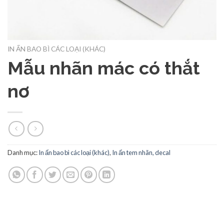
IN ẤN BAO BÌ CÁC LOẠI (KHÁC)
Mẫu nhãn mác có thắt
nơ
Danh mục:
In ấn bao bì các loại (khác)
,
In ấn tem nhãn, decal