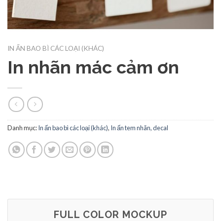
IN ẤN BAO BÌ CÁC LOẠI (KHÁC)
In nhãn mác cảm ơn
Danh mục:
In ấn bao bì các loại (khác)
,
In ấn tem nhãn, decal
FULL COLOR MOCKUP