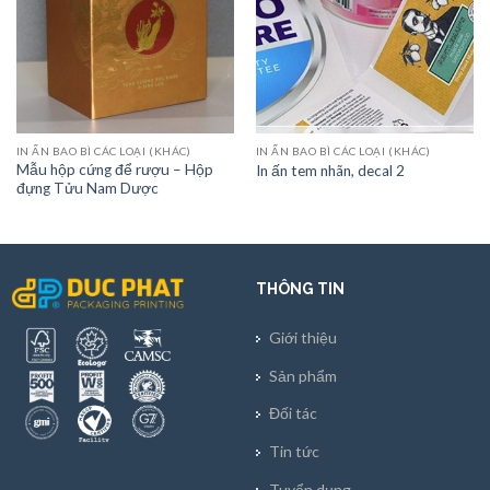
IN ẤN BAO BÌ CÁC LOẠI (KHÁC)
IN ẤN BAO BÌ CÁC LOẠI (KHÁC)
Mẫu hộp cứng để rượu – Hộp
In ấn tem nhãn, decal 2
đựng Tửu Nam Dược
THÔNG TIN
Giới thiệu
Sản phẩm
Đối tác
Tin tức
Tuyển dụng