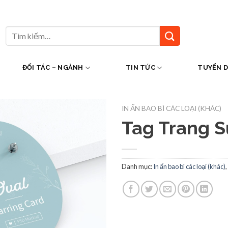
Tìm
kiếm:
ĐỐI TÁC – NGÀNH
TIN TỨC
TUYỂN 
IN ẤN BAO BÌ CÁC LOẠI (KHÁC)
Tag Trang S
Danh mục:
In ấn bao bì các loại (khác)
,