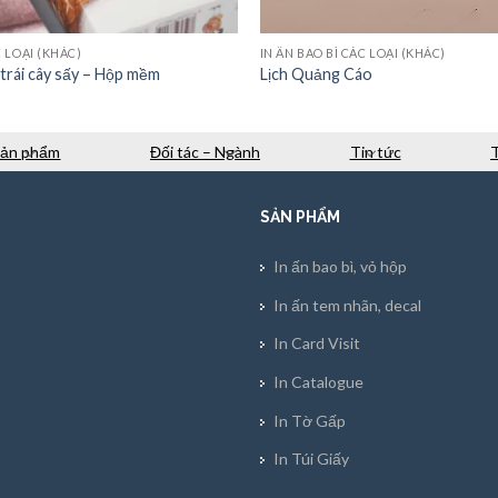
C LOẠI (KHÁC)
IN ẤN BAO BÌ CÁC LOẠI (KHÁC)
trái cây sấy – Hộp mềm
Lịch Quảng Cáo
Sản phẩm
Đối tác – Ngành
Tin tức
SẢN PHẨM
In ấn bao bì, vỏ hộp
In ấn tem nhãn, decal
In Card Visit
In Catalogue
In Tờ Gấp
In Túi Giấy