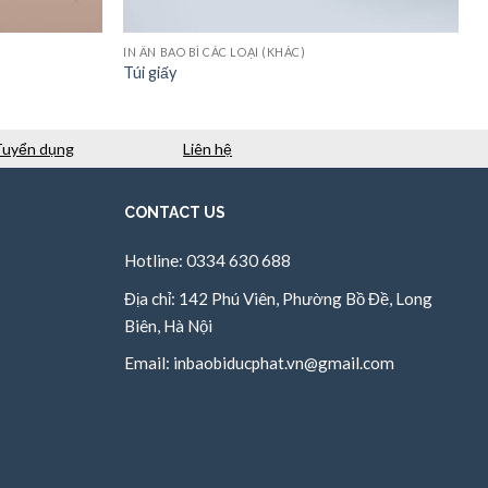
IN ẤN BAO BÌ CÁC LOẠI (KHÁC)
Túi giấy
Tuyển dụng
Liên hệ
CONTACT US
Hotline: 0334 630 688
Địa chỉ: 142 Phú Viên, Phường Bồ Đề, Long
Biên, Hà Nội
Email:
inbaobiducphat.vn@gmail.com