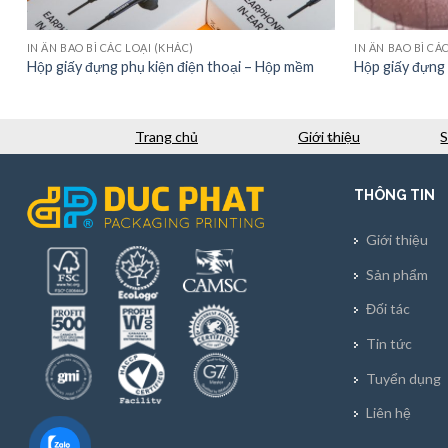
IN ẤN BAO BÌ CÁC LOẠI (KHÁC)
IN ẤN BAO BÌ CÁ
Hộp giấy đựng phụ kiện điện thoại – Hộp mềm
Hộp giấy đựng 
Trang chủ
Giới thiệu
THÔNG TIN
Giới thiệu
Sản phẩm
Đối tác
Tin tức
Tuyển dụng
Liên hệ