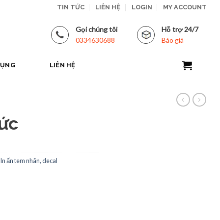
TIN TỨC
LIÊN HỆ
LOGIN
MY ACCOUNT
Gọi chúng tôi
Hỗ trợ 24/7
0334630688
Báo giá
DỤNG
LIÊN HỆ
ức
In ấn tem nhãn, decal