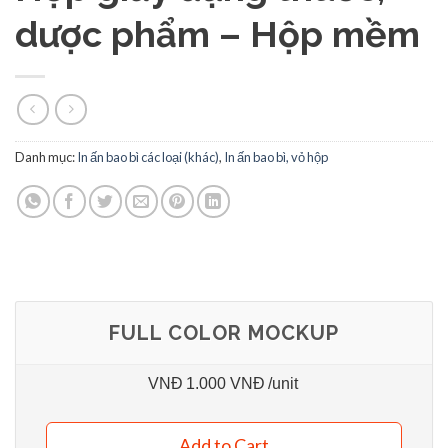
dược phẩm – Hộp mềm
Danh mục:
In ấn bao bì các loại (khác)
,
In ấn bao bì, vỏ hộp
FULL COLOR MOCKUP
VNĐ
1.000 VNĐ
/unit
Add to Cart