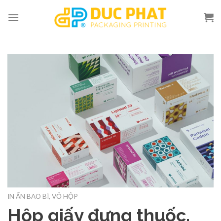
Skip
to
content
IN ẤN BAO BÌ, VỎ HỘP
Hộp giấy đựng thuốc,