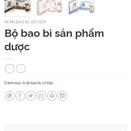
IN ẤN BAO BÌ, VỎ HỘP
Bộ bao bì sản phẩm
dược
Danh mục:
In ấn bao bì, vỏ hộp