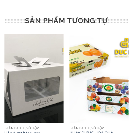
SẢN PHẨM TƯƠNG TỰ
IN ẤN BAO BÌ, VỎ HỘP
IN ẤN BAO BÌ, VỎ HỘP
Hộp đựng bánh kem
KHAY ĐỰNG HOA QUẢ