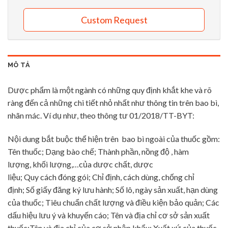
Custom Request
MÔ TẢ
Dược phẩm là một ngành có những quy định khắt khe và rõ
ràng đến cả những chi tiết nhỏ nhất như thông tin trên bao bì,
nhãn mác. Ví dụ như, theo thông tư 01/2018/TT-BYT:
Nội dung bắt buộc thể hiện trên bao bì ngoài của thuốc gồm:
Tên thuốc; Dạng bào chế; Thành phần, nồng độ , hàm
lượng, khối lượng,…của dược chất, dược
liệu; Quy cách đóng gói; Chỉ định, cách dùng, chống chỉ
định; Số giấy đăng ký lưu hành; Số lô, ngày sản xuất, hạn dùng
của thuốc; Tiêu chuẩn chất lượng và điều kiện bảo quản; Các
dấu hiệu lưu ý và khuyến cáo; Tên và địa chỉ cơ sở sản xuất
thuốc;Tên và địa chỉ của cơ sở nhập khẩu; Xuất xứ của thuốc.