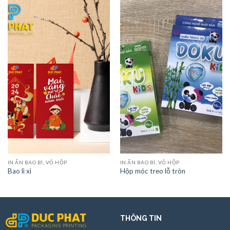
IN ẤN BAO BÌ, VỎ HỘP
IN ẤN BAO BÌ, VỎ HỘP
Bao lì xì
Hộp móc treo lỗ tròn
THÔNG TIN