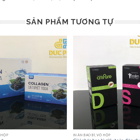
SẢN PHẨM TƯƠNG TỰ
Ỏ HỘP
IN ẤN BAO BÌ, VỎ HỘP