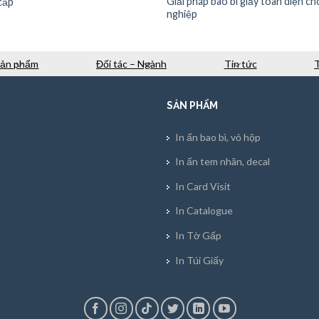
Giải pháp bao bì giấy toàn diện c
cấp
nghiệp
Sản phẩm
Đối tác – Ngành
Tin tức
SẢN PHẨM
In ấn bao bì, vỏ hộp
In ấn tem nhãn, decal
In Card Visit
In Catalogue
In Tờ Gấp
In Túi Giấy