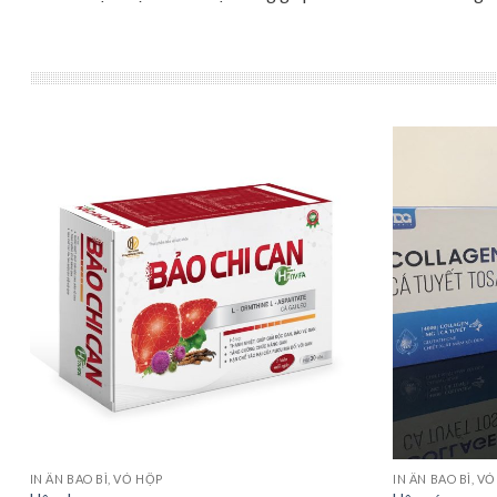
IN ẤN BAO BÌ, VỎ HỘP
IN ẤN BAO BÌ, V