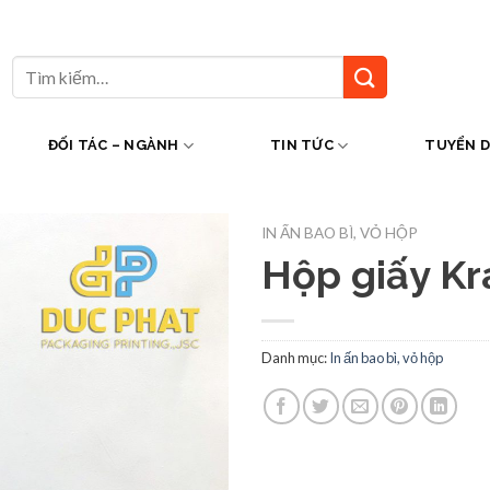
Tìm
kiếm:
ĐỐI TÁC – NGÀNH
TIN TỨC
TUYỂN 
IN ẤN BAO BÌ, VỎ HỘP
Hộp giấy Kr
Danh mục:
In ấn bao bì, vỏ hộp