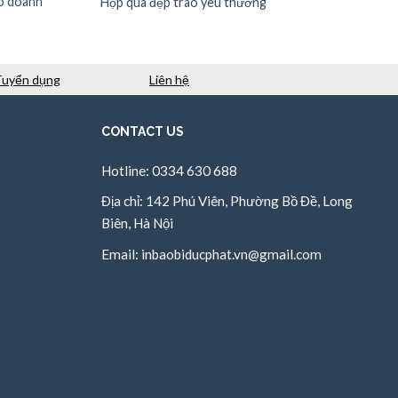
ho doanh
Hộp quà đẹp trao yêu thương
Tuyển dụng
Liên hệ
CONTACT US
Hotline: 0334 630 688
Địa chỉ: 142 Phú Viên, Phường Bồ Đề, Long
Biên, Hà Nội
Email:
inbaobiducphat.vn@gmail.com