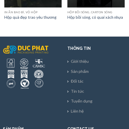
IN ẤN BAO BÌ, VỎ HỘP
HỘP BỒI SÓNG, CARTON SÓNG
Hộp quà đẹp trao yêu thương
Hộp bồi sóng, có quai xách nhựa
THÔNG TIN
Giới thiệu
Sản phẩm
Đối tác
Tin tức
Tuyển dụng
Liên hệ