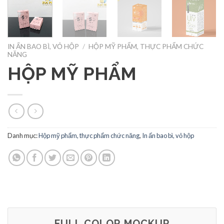
IN ẤN BAO BÌ, VỎ HỘP
/
HỘP MỸ PHẨM, THỰC PHẨM CHỨC
NĂNG
HỘP MỸ PHẨM
Danh mục:
Hộp mỹ phẩm, thực phẩm chức năng
,
In ấn bao bì, vỏ hộp
FULL COLOR MOCKUP