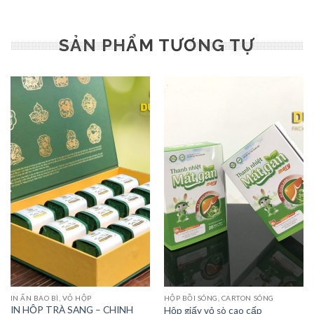
SẢN PHẨM TƯƠNG TỰ
IN ẤN BAO BÌ, VỎ HỘP
HỘP BỒI SÓNG, CARTON SÓNG
IN HỘP TRÀ SANG – CHINH
Hộp giấy vỏ sò cao cấp