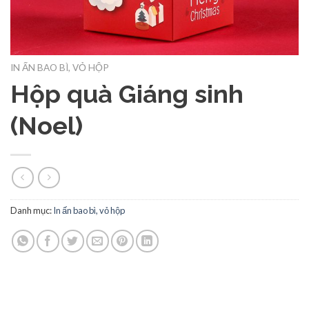
IN ẤN BAO BÌ, VỎ HỘP
Hộp quà Giáng sinh
(Noel)
Danh mục:
In ấn bao bì, vỏ hộp