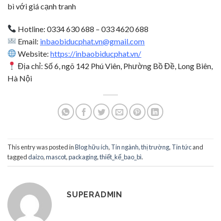
bì với giá cạnh tranh
Hotline: 0334 630 688 – 033 4620 688
Email:
inbaobiducphat.vn@gmail.com
Website:
https://inbaobiducphat.vn/
Địa chỉ: Số 6, ngõ 142 Phú Viên, Phường Bồ Đề, Long Biên,
Hà Nội
This entry was posted in
Blog hữu ích
,
Tin ngành, thị trường
,
Tin tức
and
tagged
daizo
,
mascot
,
packaging
,
thiết_kế_bao_bì
.
SUPERADMIN