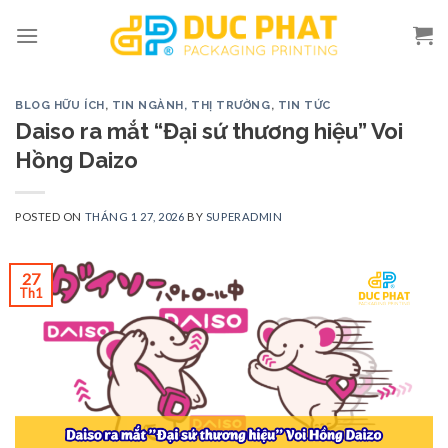
Skip
to
content
BLOG HỮU ÍCH
,
TIN NGÀNH, THỊ TRƯỜNG
,
TIN TỨC
Daiso ra mắt “Đại sứ thương hiệu” Voi
Hồng Daizo
POSTED ON
THÁNG 1 27, 2026
BY
SUPERADMIN
27
Th1