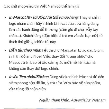
Các chủ shop/siêu thị Việt Nam có thể làm gì?
In Mascot lên Túi Xốp/Túi Giấy mua hàng:
Thay vì chỉ in
logo nhàm chán, hãy in hình Linh vật của cửa hàng đang
làm các hành động dễ thương (cầm giỏ đi chợ, vẫy tay
chào…). Khách hàng (đặc biệt là trẻ em và các bạn nữ) sẽ
thích thú giữ lại chiếc túi này.
Biến tấu theo mùa:
Tết thì cho Mascot mặc áo dài, Giáng
sinh thì đội mũ Noel. Việc thay đổi “trang phục” cho
Mascot trên bao bì tạo cảm giác mới mẻ liên tục mà
không cần thay đổi logo chính.
In lên Tem nhãn/Sticker:
Dùng sticker hình Mascot để dán
niêm phong hộp đồ ăn, ly trà sữa. Vừa bảo vệ sản phẩm,
vừa tăng độ nhận diện.
Nguồn tham khảo: Advertising Vietnam