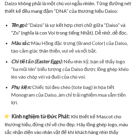
Daizo không phải là một chú voi ngẫu nhiên. Từng đường nét
thiết kế đều mang đậm “DNA” của thương hiệu Daiso:
Tên gọi:
“Daizo” là sự kết hợp chơi chữ giữa “Daiso” và
“Zo” (nghĩa là con Voi trong tiếng Nhật). Dễ nhớ, dễ đọc.
Màu sắc:
Màu Hồng đặc trưng (Brand Color) của Daiso,
tạo cảm giác thân thiện, vui vẻ và nổi bật.
Chi tiết ẩn (Easter Eggs):
Nếu nhìn kỹ, bạn sẽ thấy logo
“ba mũi tên” biểu tượng của Daiso được lồng ghép khéo
léo vào chóp vòi và đuôi của chú voi.
Phụ kiện:
Chiếc túi đeo chéo (tote bag) in họa tiết
Monogram của Daiso, ám chỉ trải nghiệm mua sắm tiện
lợi.
Kinh nghiệm từ Đức Phát:
Khi thiết kế Mascot cho
thương hiệu, đừng chỉ vẽ cho đẹp. Hãy lồng ghép logo, màu
sắc nhận diện vào nhân vật để khi khách hàng nhìn thấy