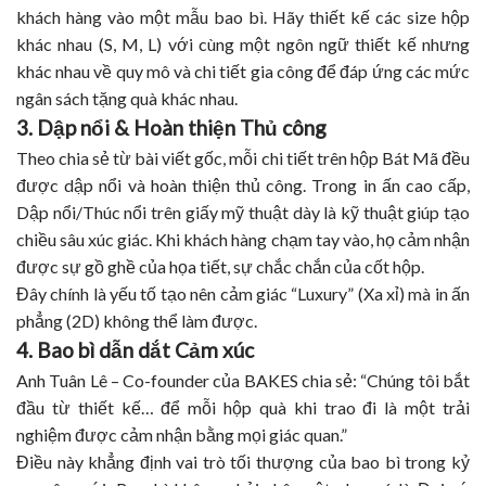
khách hàng vào một mẫu bao bì. Hãy thiết kế các size hộp
khác nhau (S, M, L) với cùng một ngôn ngữ thiết kế nhưng
khác nhau về quy mô và chi tiết gia công để đáp ứng các mức
ngân sách tặng quà khác nhau.
3. Dập nổi & Hoàn thiện Thủ công
Theo chia sẻ từ bài viết gốc, mỗi chi tiết trên hộp Bát Mã đều
được dập nổi và hoàn thiện thủ công.
Trong in ấn cao cấp,
Dập nổi/Thúc nổi trên giấy mỹ thuật dày là kỹ thuật giúp tạo
chiều sâu xúc giác. Khi khách hàng chạm tay vào, họ cảm nhận
được sự gồ ghề của họa tiết, sự chắc chắn của cốt hộp.
Đây chính là yếu tố tạo nên cảm giác “Luxury” (Xa xỉ) mà in ấn
phẳng (2D) không thể làm được.
4. Bao bì dẫn dắt Cảm xúc
Anh Tuân Lê – Co-founder của BAKES chia sẻ: “Chúng tôi bắt
đầu từ thiết kế… để mỗi hộp quà khi trao đi là một trải
nghiệm được cảm nhận bằng mọi giác quan.”
Điều này khẳng định vai trò tối thượng của bao bì trong kỷ