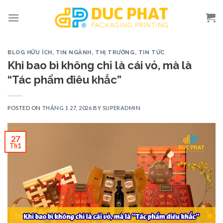
Skip
to
content
BLOG HỮU ÍCH
,
TIN NGÀNH, THỊ TRƯỜNG
,
TIN TỨC
Khi bao bì không chỉ là cái vỏ, mà là
“Tác phẩm điêu khắc”
POSTED ON
THÁNG 1 27, 2026
BY
SUPERADMIN
27
Th1