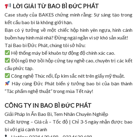
LỜI GIẢI TỪ BAO BÌ ĐỨC PHÁT
Case study của BAKES chứng minh rằng: Sự sáng tạo trong
kết cấu bao bì là không giới hạn.
Bạn có ý tưởng về một chiếc hộp hình yên ngựa, hình cánh
buồm hay hình mái nhà? Đừng ngại ngần vì sợ khó sản xuất!
Tại Bao bì Đức Phát, chúng tôi sở hữu:
Hệ thống máy bế khuôn tự động độ chính xác cao.
Đội ngũ thợ bồi hộp cứng tay nghề cao, chuyên trị các kết
cấu phức tạp.
Công nghệ Thúc nổi, Ép kim sắc nét trên giấy mỹ thuật.
Hãy cùng Đức Phát biến ý tưởng bao bì của bạn thành
“Tác phẩm nghệ thuật” trong mùa Tết này!
CÔNG TY IN BAO BÌ ĐỨC PHÁT
Giải Pháp In Ấn Bao Bì, Tem Nhãn Chuyên Nghiệp
Chất lượng – Giá cả – Tốc độ | Chỉ 3-5 ngày nhận được bao
bì với giá cạnh tranh
Hotline: 0334 630 688 – 033 4620 688