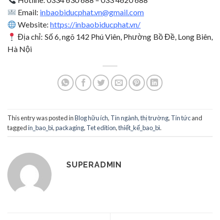
Email:
inbaobiducphat.vn@gmail.com
Website:
https://inbaobiducphat.vn/
Địa chỉ: Số 6, ngõ 142 Phú Viên, Phường Bồ Đề, Long Biên,
Hà Nội
This entry was posted in
Blog hữu ích
,
Tin ngành, thị trường
,
Tin tức
and
tagged
in_bao_bì
,
packaging
,
Tet edition
,
thiết_kế_bao_bì
.
SUPERADMIN