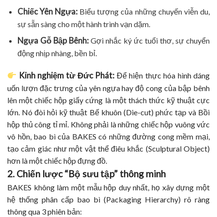
Chiếc Yên Ngựa:
Biểu tượng của những chuyến viễn du,
sự sẵn sàng cho một hành trình vạn dặm.
Ngựa Gỗ Bập Bênh:
Gợi nhắc ký ức tuổi thơ, sự chuyển
động nhịp nhàng, bền bỉ.
Kinh nghiệm từ Đức Phát:
Để hiện thực hóa hình dáng
uốn lượn đặc trưng của yên ngựa hay độ cong của bập bênh
lên một chiếc hộp giấy cứng là một thách thức kỹ thuật cực
lớn.
Nó đòi hỏi kỹ thuật Bế khuôn (Die-cut) phức tạp và Bồi
hộp thủ công tỉ mỉ. Không phải là những chiếc hộp vuông vức
vô hồn, bao bì của BAKES có những đường cong mềm mại,
tạo cảm giác như một vật thể điêu khắc (Sculptural Object)
hơn là một chiếc hộp đựng đồ.
2. Chiến lược “Bộ sưu tập” thông minh
BAKES không làm một mẫu hộp duy nhất, họ xây dựng một
hệ thống phân cấp bao bì (Packaging Hierarchy) rõ ràng
thông qua 3 phiên bản: