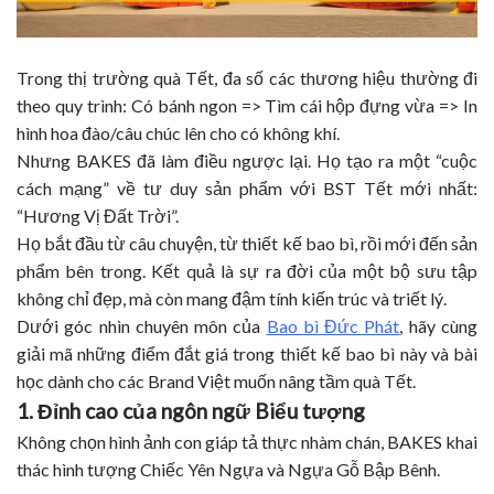
Trong thị trường quà Tết, đa số các thương hiệu thường đi
theo quy trình: Có bánh ngon => Tìm cái hộp đựng vừa => In
hình hoa đào/câu chúc lên cho có không khí.
Nhưng BAKES đã làm điều ngược lại. Họ tạo ra một “cuộc
cách mạng” về tư duy sản phẩm với BST Tết mới nhất:
“Hương Vị Đất Trời”.
Họ bắt đầu từ câu chuyện, từ thiết kế bao bì, rồi mới đến sản
phẩm bên trong. Kết quả là sự ra đời của một bộ sưu tập
không chỉ đẹp, mà còn mang đậm tính kiến trúc và triết lý.
Dưới góc nhìn chuyên môn của
Bao bì Đức Phát
, hãy cùng
giải mã những điểm đắt giá trong thiết kế bao bì này và bài
học dành cho các Brand Việt muốn nâng tầm quà Tết.
1. Đỉnh cao của ngôn ngữ Biểu tượng
Không chọn hình ảnh con giáp tả thực nhàm chán, BAKES khai
thác hình tượng Chiếc Yên Ngựa và Ngựa Gỗ Bập Bênh.