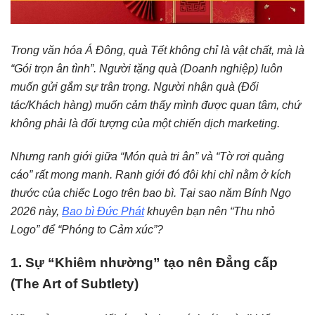
Trong văn hóa Á Đông, quà Tết không chỉ là vật chất, mà là
“Gói trọn ân tình”. Người tặng quà (Doanh nghiệp) luôn
muốn gửi gắm sự trân trọng. Người nhận quà (Đối
tác/Khách hàng) muốn cảm thấy mình được quan tâm, chứ
không phải là đối tượng của một chiến dịch marketing.
Nhưng ranh giới giữa “Món quà tri ân” và “Tờ rơi quảng
cáo” rất mong manh. Ranh giới đó đôi khi chỉ nằm ở kích
thước của chiếc Logo trên bao bì. Tại sao năm Bính Ngọ
2026 này,
Bao bì Đức Phát
khuyên bạn nên “Thu nhỏ
Logo” để “Phóng to Cảm xúc”?
1. Sự “Khiêm nhường” tạo nên Đẳng cấp
(The Art of Subtlety)