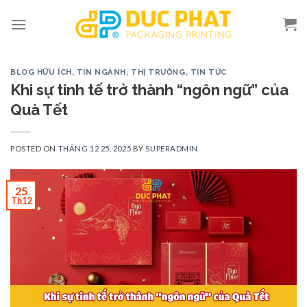
Skip
to
content
BLOG HỮU ÍCH
,
TIN NGÀNH, THỊ TRƯỜNG
,
TIN TỨC
Khi sự tinh tế trở thành “ngôn ngữ” của
Quà Tết
POSTED ON
THÁNG 12 25, 2025
BY
SUPERADMIN
25
Th12