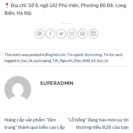
Địa chỉ: Số 6, ngõ 142 Phú Viên, Phường Bồ Đề, Long
Biên, Hà Nội
This entry was posted in
Blog hữu ích
,
Tin ngành, thị trường
,
Tin tức
and
tagged
in_bao_bì
,
packaging
,
Tết_Nguyên_Đán
,
thiết_kế_bao_bì
.
SUPERADMIN
Nâng cấp sản phẩm “tầm
“Lỗ hổng” đang bào mòn uy tín
trung” thành quà biếu cao cấp
thương hiệu B2B của bạn