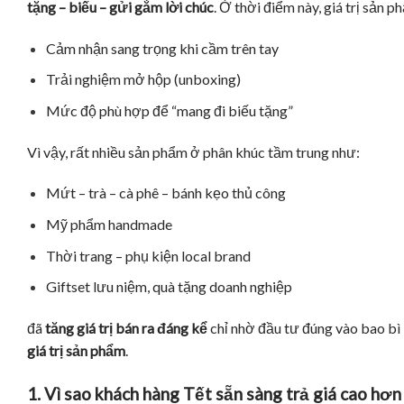
tặng – biếu – gửi gắm lời chúc
.
Ở thời điểm này, giá trị sản 
Cảm nhận sang trọng khi cầm trên tay
Trải nghiệm mở hộp (unboxing)
Mức độ phù hợp để “mang đi biếu tặng”
Vì vậy, rất nhiều sản phẩm ở phân khúc tầm trung như:
Mứt – trà – cà phê – bánh kẹo thủ công
Mỹ phẩm handmade
Thời trang – phụ kiện local brand
Giftset lưu niệm, quà tặng doanh nghiệp
đã
tăng giá trị bán ra đáng kể
chỉ nhờ đầu tư đúng vào bao bì 
giá trị sản phẩm
.
1. Vì sao khách hàng Tết sẵn sàng trả giá cao hơ