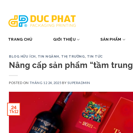
Skip
to
content
TRANG CHỦ
GIỚI THIỆU
SẢN PHẨM
BLOG HỮU ÍCH
,
TIN NGÀNH, THỊ TRƯỜNG
,
TIN TỨC
Nâng cấp sản phẩm “tầm trung”
POSTED ON
THÁNG 12 24, 2025
BY
SUPERADMIN
24
Th12