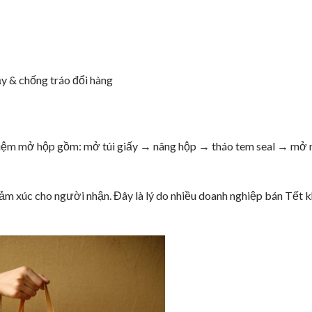
ậy & chống tráo đổi hàng
hiệm mở hộp gồm: mở túi giấy → nâng hộp → tháo tem seal → mở 
cảm xúc cho người nhận. Đây là lý do nhiều doanh nghiệp bán Tết 