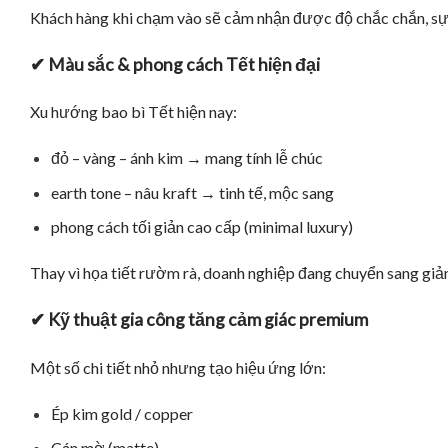
Khách hàng khi chạm vào sẽ cảm nhận được
độ chắc chắn,
sự
✔ Màu sắc & phong cách Tết hiện đại
Xu hướng bao bì Tết hiện nay:
đỏ – vàng – ánh kim → mang tính lễ chúc
earth tone – nâu kraft → tinh tế, mộc sang
phong cách tối giản cao cấp (minimal luxury)
Thay vì họa tiết rườm rà, doanh nghiệp đang chuyển sang giả
✔ Kỹ thuật gia công tăng cảm giác premium
Một số chi tiết nhỏ nhưng tạo hiệu ứng lớn:
Ép kim gold / copper
Cán mờ (matte)