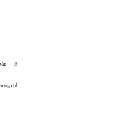
nắp → lộ
không chỉ