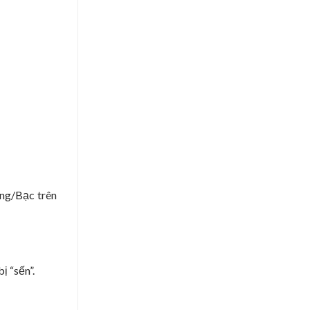
àng/Bạc trên
ị “sến”.