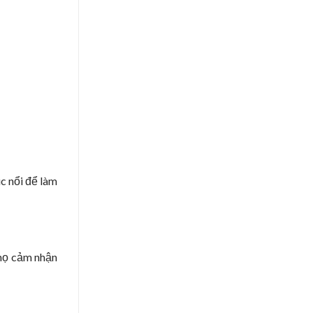
úc nổi để làm
 họ cảm nhận