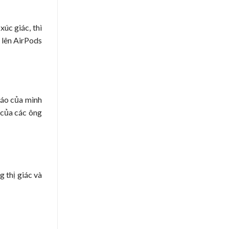
úc giác, thì
u lên AirPods
 áo của mình
 của các ông
 thị giác và