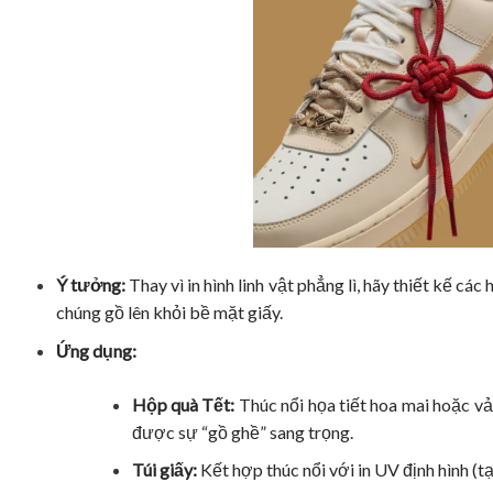
Ý tưởng:
Thay vì in hình linh vật phẳng lì, hãy thiết kế cá
chúng gồ lên khỏi bề mặt giấy.
Ứng dụng:
Hộp quà Tết:
Thúc nổi họa tiết hoa mai hoặc vả
được sự “gồ ghề” sang trọng.
Túi giấy:
Kết hợp thúc nổi với in UV định hình (t