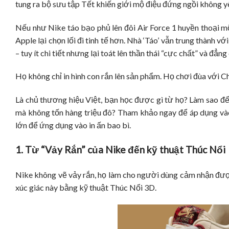
tung ra bộ sưu tập Tết khiến giới mộ điệu đứng ngồi không y
Nếu như Nike táo bạo phủ lên đôi Air Force 1 huyền thoại mộ
Apple lại chọn lối đi tinh tế hơn. Nhà ‘Táo’ vẫn trung thành v
– tuy ít chi tiết nhưng lại toát lên thần thái “cực chất” và đẳng
Họ không chỉ in hình con rắn lên sản phẩm. Họ chơi đùa với C
Là chủ thương hiệu Việt, bạn học được gì từ họ? Làm sao để
mà không tốn hàng triệu đô? Tham khảo ngay để áp dụng v
lớn để ứng dụng vào in ấn bao bì.
1. Từ “Vảy Rắn” của Nike đến kỹ thuật Thúc Nổi
Nike không vẽ vảy rắn, họ làm cho người dùng cảm nhận được n
xúc giác này bằng kỹ thuật Thúc Nổi 3D.