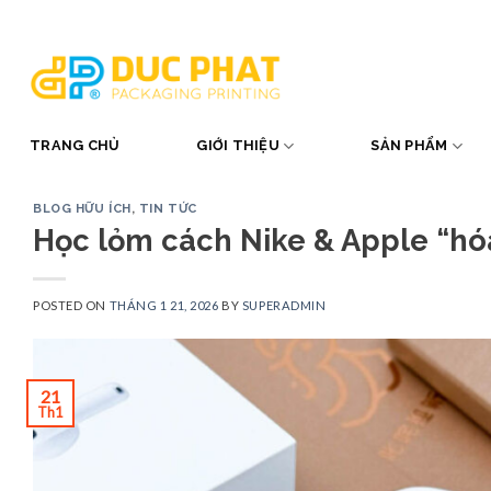
Skip
to
content
TRANG CHỦ
GIỚI THIỆU
SẢN PHẨM
BLOG HỮU ÍCH
,
TIN TỨC
Học lỏm cách Nike & Apple “hó
POSTED ON
THÁNG 1 21, 2026
BY
SUPERADMIN
21
Th1