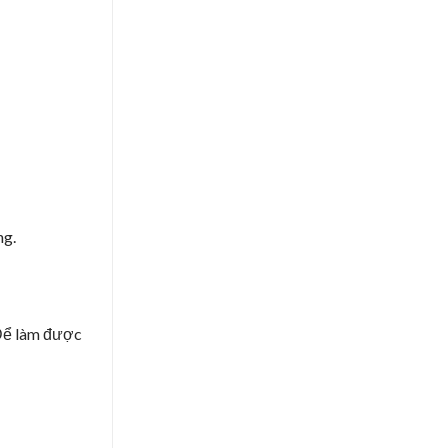
ng.
 Để làm được