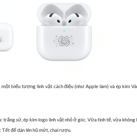
 một biểu tượng linh vật cách điệu (như Apple làm) và ép kim V
rắng sứ, ép kim logo linh vật nhỏ ở góc. Vừa tinh tế, vừa không b
t Tết để dán lên hũ mứt, chai rượu.