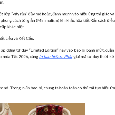
ên.
t lớp “vảy rắn” đầy mê hoặc, đánh mạnh vào hiệu ứng thị giác và x
ới phong cách tối giản (Minimalism) khi khắc họa tiết Rắn cách điệ
 cấp khác biệt.
hất Liệu và Kết Cấu.
 áp dụng tư duy “Limited Edition” này vào bao bì bánh mứt, quần
ào mùa Tết 2026, cùng
In bao bì Đức Phát
giải mã tư duy thiết kế
ó. Trong in ấn bao bì, chúng ta hoàn toàn có thể tái tạo hiệu ứng