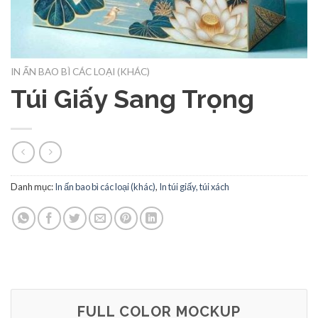
IN ẤN BAO BÌ CÁC LOẠI (KHÁC)
Túi Giấy Sang Trọng
Danh mục:
In ấn bao bì các loại (khác)
,
In túi giấy, túi xách
FULL COLOR MOCKUP