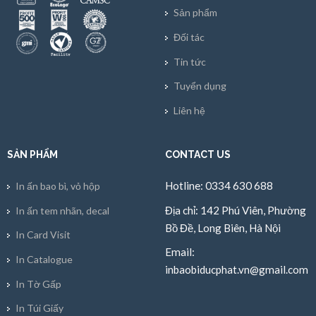
Sản phẩm
Đối tác
Tin tức
Tuyển dụng
Liên hệ
SẢN PHẨM
CONTACT US
Hotline: 0334 630 688
In ấn bao bì, vỏ hộp
Địa chỉ: 142 Phú Viên, Phường
In ấn tem nhãn, decal
Bồ Đề, Long Biên, Hà Nội
In Card Visit
Email:
In Catalogue
inbaobiducphat.vn@gmail.com
In Tờ Gấp
In Túi Giấy