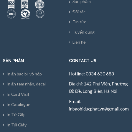
Sản phẩm
Đối tác
Tin tức
Tuyển dụng
Liên hệ
SẢN PHẨM
CONTACT US
Hotline: 0334 630 688
In ấn bao bì, vỏ hộp
Địa chỉ: 142 Phú Viên, Phường
In ấn tem nhãn, decal
Bồ Đề, Long Biên, Hà Nội
In Card Visit
Email:
In Catalogue
inbaobiducphat.vn@gmail.com
In Tờ Gấp
In Túi Giấy