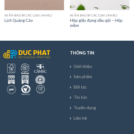
IN ẤN BAO BÌ CÁC LOẠI (KHÁC)
IN ẤN BAO BÌ CÁC LOẠI (KHÁC)
Hộp giấy đựng dầu gội – Hộp
Lịch Quảng Cáo
mềm
THÔNG TIN
Giới thiệu
Sản phẩm
Đối tác
Tin tức
Tuyển dụng
Liên hệ