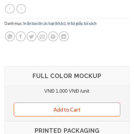
Danh mục:
In ấn bao bì các loại (khác)
,
In túi giấy, túi xách
FULL COLOR MOCKUP
VNĐ
1.000 VNĐ
/unit
Add to Cart
PRINTED PACKAGING