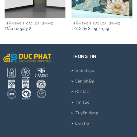
IN ẤN BAO BÌ CÁC LOẠI (KHÁC)
IN ẤN BAO BÌ CÁC LOẠI (KHÁC)
Mẫu túi giấy 2
Túi Giấy Sang Trọng
THÔNG TIN
Giới thiệu
Sản phẩm
Đối tác
Tin tức
Tuyển dụng
Liên hệ