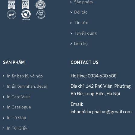
Sản phẩm
Đối tác
Tin tức
Tuyển dụng
Liên hệ
SẢN PHẨM
CONTACT US
Hotline: 0334 630 688
In ấn bao bì, vỏ hộp
Địa chỉ: 142 Phú Viên, Phường
In ấn tem nhãn, decal
Bồ Đề, Long Biên, Hà Nội
In Card Visit
Email:
In Catalogue
inbaobiducphat.vn@gmail.com
In Tờ Gấp
In Túi Giấy