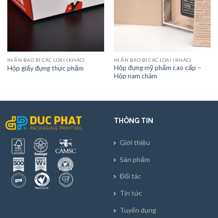
IN ẤN BAO BÌ CÁC LOẠI (KHÁC)
IN ẤN BAO BÌ CÁC LOẠI (KHÁC)
Hộp đựng mỹ phẩm cao cấp –
Hộp giấy đựng thực phẩm
Hộp nam châm
THÔNG TIN
Giới thiệu
Sản phẩm
Đối tác
Tin tức
Tuyển dụng