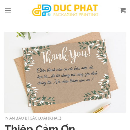
Skip
to
content
IN ẤN BAO BÌ CÁC LOẠI (KHÁC)
Thiệp Cảm Ơn