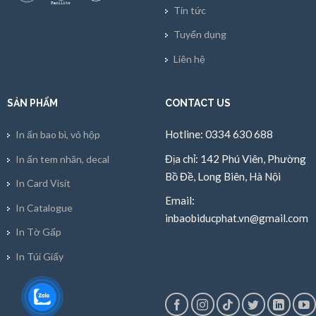
Tin tức
Tuyển dụng
Liên hệ
SẢN PHẨM
CONTACT US
Hotline: 0334 630 688
In ấn bao bì, vỏ hộp
Địa chỉ: 142 Phú Viên, Phường
In ấn tem nhãn, decal
Bồ Đề, Long Biên, Hà Nội
In Card Visit
Email:
In Catalogue
inbaobiducphat.vn@gmail.com
In Tờ Gấp
In Túi Giấy