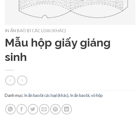
IN ẤN BAO BÌ CÁC LOẠI (KHÁC)
Mẫu hộp giấy giáng
sinh
Danh mục:
In ấn bao bì các loại (khác)
,
In ấn bao bì, vỏ hộp