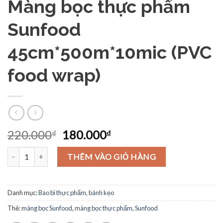
Màng bọc thực phẩm
Sunfood
45cm*500m*10mic (PVC
food wrap)
Giá
Giá
220.000
180.000
₫
₫
gốc
hiện
Màng bọc thực phẩm Sunfood 45cm*500m*10mic (PVC food wrap) 
là:
tại
THÊM VÀO GIỎ HÀNG
220.000₫.
là:
180.000₫.
Danh mục:
Bao bì thực phẩm, bánh kẹo
Thẻ:
màng bọc Sunfood
,
màng bọc thực phẩm
,
Sunfood