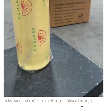
IN ẤN BAO BÌ, VỎ HỘP
/
BAO BÌ THỰC PHẨM, BÁNH KẸO