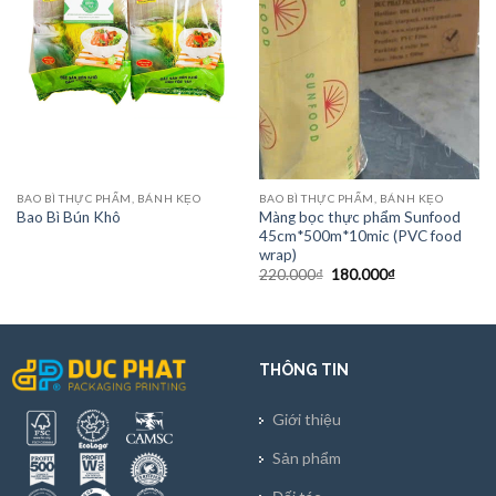
BAO BÌ THỰC PHẨM, BÁNH KẸO
BAO BÌ THỰC PHẨM, BÁNH KẸO
Màng bọc thực phẩm Sunfood
Bao Bì Bún Khô
45cm*500m*10mic (PVC food
wrap)
Giá
Giá
220.000
₫
180.000
₫
gốc
hiện
là:
tại
220.000₫.
là:
180.000₫.
THÔNG TIN
Giới thiệu
Sản phẩm