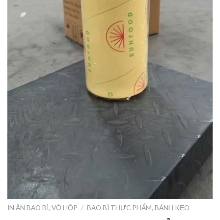
IN ẤN BAO BÌ, VỎ HỘP
/
BAO BÌ THỰC PHẨM, BÁNH KẸO