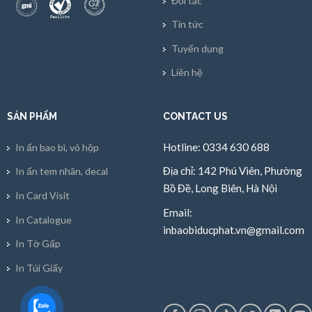
Đối tác
Tin tức
Tuyển dụng
Liên hệ
SẢN PHẨM
CONTACT US
Hotline: 0334 630 688
In ấn bao bì, vỏ hộp
Địa chỉ: 142 Phú Viên, Phường
In ấn tem nhãn, decal
Bồ Đề, Long Biên, Hà Nội
In Card Visit
Email:
In Catalogue
inbaobiducphat.vn@gmail.com
In Tờ Gấp
In Túi Giấy