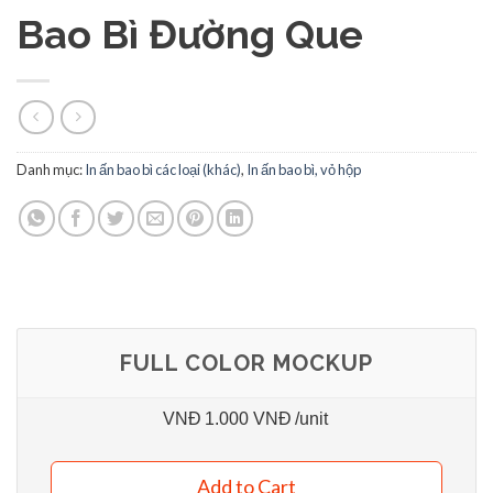
Bao Bì Đường Que
Danh mục:
In ấn bao bì các loại (khác)
,
In ấn bao bì, vỏ hộp
FULL COLOR MOCKUP
VNĐ
1.000 VNĐ
/unit
Add to Cart