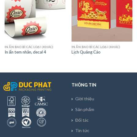
IN ẤN BAO BÌ CÁC LOẠI (KHÁC)
IN ẤN BAO BÌ CÁC LOẠI (KHÁC)
In ấn tem nhãn, decal 4
Lịch Quảng Cáo
THÔNG TIN
Giới thiệu
Sản phẩm
Đối tác
Tin tức