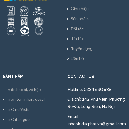
Giới thiệu
Sản phẩm
Đối tác
Tin tức
Tuyển dụng
Liên hệ
SẢN PHẨM
CONTACT US
Hotline: 0334 630 688
In ấn bao bì, vỏ hộp
Địa chỉ: 142 Phú Viên, Phường
In ấn tem nhãn, decal
Bồ Đề, Long Biên, Hà Nội
In Card Visit
Email:
In Catalogue
inbaobiducphat.vn@gmail.com