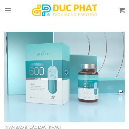
Skip
to
content
IN ẤN BAO BÌ CÁC LOẠI (KHÁC)