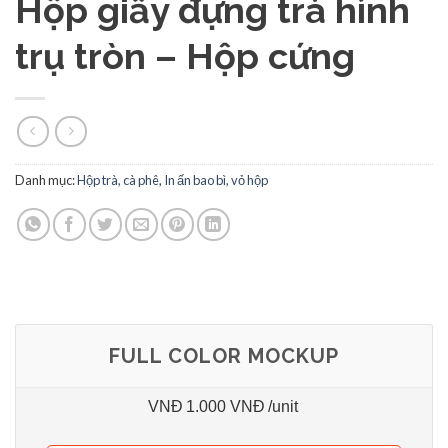
Hộp giấy đựng trà hình
trụ tròn – Hộp cứng
Danh mục:
Hộp trà, cà phê
,
In ấn bao bì, vỏ hộp
FULL COLOR MOCKUP
VNĐ
1.000 VNĐ
/unit