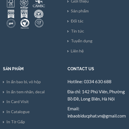
Giới thiệu
Sản phẩm
Đối tác
Tin tức
Tuyển dụng
Liên hệ
SẢN PHẨM
CONTACT US
Hotline: 0334 630 688
In ấn bao bì, vỏ hộp
Địa chỉ: 142 Phú Viên, Phường
In ấn tem nhãn, decal
Bồ Đề, Long Biên, Hà Nội
In Card Visit
Email:
In Catalogue
inbaobiducphat.vn@gmail.com
In Tờ Gấp