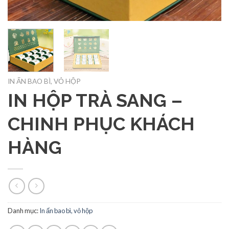
IN ẤN BAO BÌ, VỎ HỘP
IN HỘP TRÀ SANG –
CHINH PHỤC KHÁCH
HÀNG
Danh mục:
In ấn bao bì, vỏ hộp