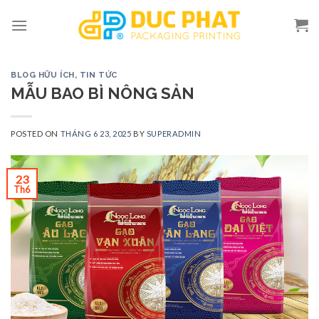
Skip
to
content
BLOG HỮU ÍCH
,
TIN TỨC
MẪU BAO BÌ NÔNG SẢN
POSTED ON
THÁNG 6 23, 2025
BY
SUPERADMIN
23
Th6