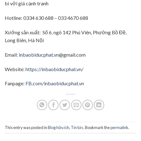
bì với giá cạnh tranh
Hotline: 0334 630 688 – 033 4670 688
Xưởng sản xuất: Số 6, ngõ 142 Phú Viên, Phường Bồ Đề,
Long Biên, Hà Nội
Email:
inbaobiducphat.vn
@gmail.com
Website:
https://inbaobiducphat.vn/
Fanpage:
FB.com/inbaobiducphat.vn
This entry was posted in
Blog hữu ích
,
Tin tức
. Bookmark the
permalink
.