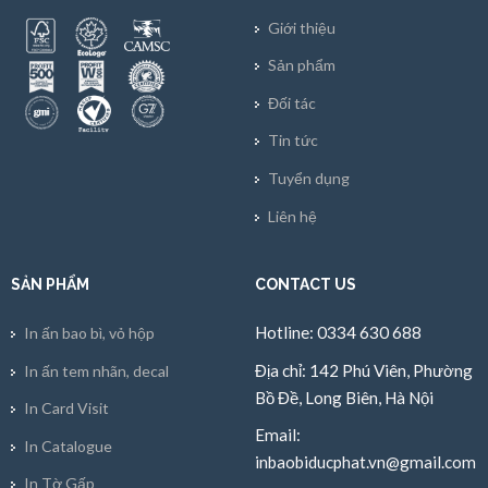
Giới thiệu
Sản phẩm
Đối tác
Tin tức
Tuyển dụng
Liên hệ
SẢN PHẨM
CONTACT US
Hotline: 0334 630 688
In ấn bao bì, vỏ hộp
Địa chỉ: 142 Phú Viên, Phường
In ấn tem nhãn, decal
Bồ Đề, Long Biên, Hà Nội
In Card Visit
Email:
In Catalogue
inbaobiducphat.vn@gmail.com
In Tờ Gấp