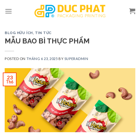
Skip
to
content
BLOG HỮU ÍCH
,
TIN TỨC
MẪU BAO BÌ THỰC PHẨM
POSTED ON
THÁNG 6 23, 2025
BY
SUPERADMIN
23
Th6