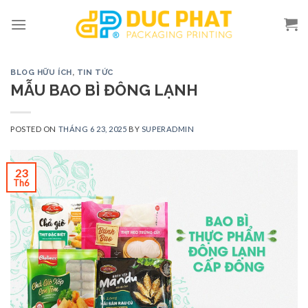
Skip
to
content
BLOG HỮU ÍCH
,
TIN TỨC
MẪU BAO BÌ ĐÔNG LẠNH
POSTED ON
THÁNG 6 23, 2025
BY
SUPERADMIN
23
Th6