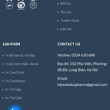
Đối tác
Tin tức
Tuyển dụng
Liên hệ
SẢN PHẨM
CONTACT US
Hotline: 0334 630 688
In ấn bao bì, vỏ hộp
Địa chỉ: 142 Phú Viên, Phường
In ấn tem nhãn, decal
Bồ Đề, Long Biên, Hà Nội
In Card Visit
Email:
In Catalogue
inbaobiducphat.vn@gmail.com
In Tờ Gấp
In Túi Giấy