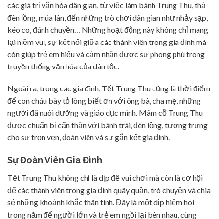
các giá trị văn hóa dân gian, từ việc làm bánh Trung Thu, thả
đèn lồng, múa lân, đến những trò chơi dân gian như nhảy sạp,
kéo co, đánh chuyền… Những hoạt động này không chỉ mang
lại niềm vui, sự kết nối giữa các thành viên trong gia đình mà
còn giúp trẻ em hiểu và cảm nhận được sự phong phú trong
truyền thống văn hóa của dân tộc.
Ngoài ra, trong các gia đình, Tết Trung Thu cũng là thời điểm
để con cháu bày tỏ lòng biết ơn với ông bà, cha mẹ, những
người đã nuôi dưỡng và giáo dục mình. Mâm cỗ Trung Thu
được chuẩn bị cẩn thận với bánh trái, đèn lồng, tượng trưng
cho sự trọn vẹn, đoàn viên và sự gắn kết gia đình.
Sự Đoàn Viên Gia Đình
Tết Trung Thu không chỉ là dịp để vui chơi mà còn là cơ hội
để các thành viên trong gia đình quây quần, trò chuyện và chia
sẻ những khoảnh khắc thân tình. Đây là một dịp hiếm hoi
trong năm để người lớn và trẻ em ngồi lại bên nhau, cùng