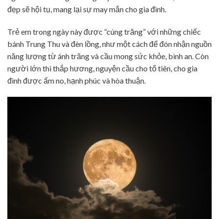
đẹp sẽ hội tụ, mang lại sự may mắn cho gia đình.
Trẻ em trong ngày này được “cúng trăng” với những chiếc
bánh Trung Thu và đèn lồng, như một cách để đón nhận nguồn
năng lượng từ ánh trăng và cầu mong sức khỏe, bình an. Còn
người lớn thì thắp hương, nguyện cầu cho tổ tiên, cho gia
đình được ấm no, hạnh phúc và hòa thuận.