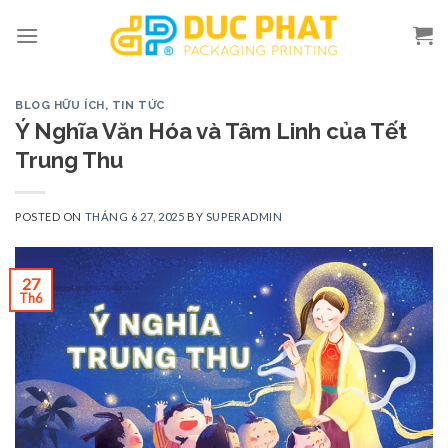
Skip
to
content
BLOG HỮU ÍCH
,
TIN TỨC
Ý Nghĩa Văn Hóa và Tâm Linh của Tết
Trung Thu
POSTED ON
THÁNG 6 27, 2025
BY
SUPERADMIN
27
Th6