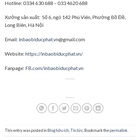
Hotline: 0334 630 688 – 033 4620 688
Xưởng sản xuất: Số 6, ngõ 142 Phú Viên, Phường Bồ Đề,
Long Biên, Hà Nội
Email:
inbaobiducphat.vn
@gmail.com
Website:
https://inbaobiducphat.vn/
Fanpage:
FB.com/inbaobiducphat.vn
This entry was posted in
Blog hữu ích
,
Tin tức
. Bookmark the
permalink
.