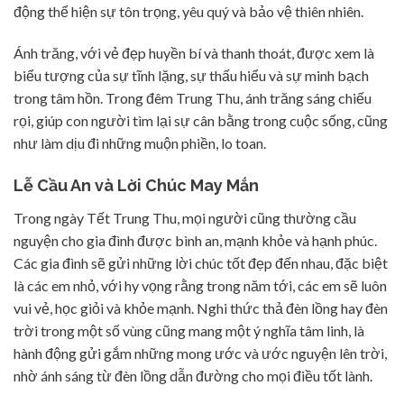
động thể hiện sự tôn trọng, yêu quý và bảo vệ thiên nhiên.
Ánh trăng, với vẻ đẹp huyền bí và thanh thoát, được xem là
biểu tượng của sự tĩnh lặng, sự thấu hiểu và sự minh bạch
trong tâm hồn. Trong đêm Trung Thu, ánh trăng sáng chiếu
rọi, giúp con người tìm lại sự cân bằng trong cuộc sống, cũng
như làm dịu đi những muộn phiền, lo toan.
Lễ Cầu An và Lời Chúc May Mắn
Trong ngày Tết Trung Thu, mọi người cũng thường cầu
nguyện cho gia đình được bình an, mạnh khỏe và hạnh phúc.
Các gia đình sẽ gửi những lời chúc tốt đẹp đến nhau, đặc biệt
là các em nhỏ, với hy vọng rằng trong năm tới, các em sẽ luôn
vui vẻ, học giỏi và khỏe mạnh. Nghi thức thả đèn lồng hay đèn
trời trong một số vùng cũng mang một ý nghĩa tâm linh, là
hành động gửi gắm những mong ước và ước nguyện lên trời,
nhờ ánh sáng từ đèn lồng dẫn đường cho mọi điều tốt lành.