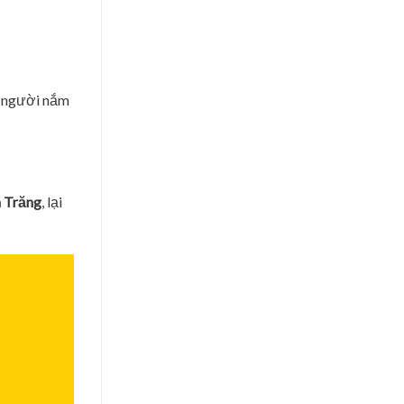
i người nắm
 Trăng
, lại