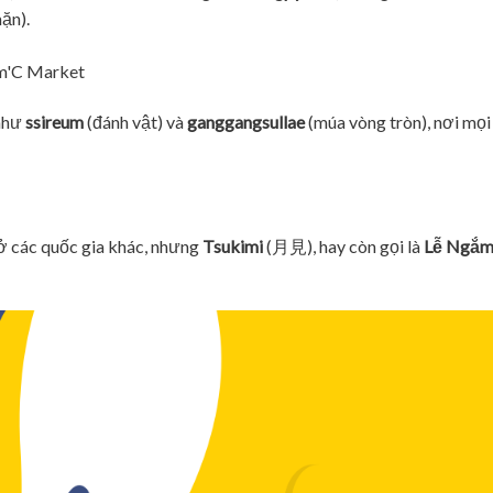
ặn).
 như
ssireum
(đánh vật) và
ganggangsullae
(múa vòng tròn), nơi mọ
ở các quốc gia khác, nhưng
Tsukimi
(月見), hay còn gọi là
Lễ Ngắm