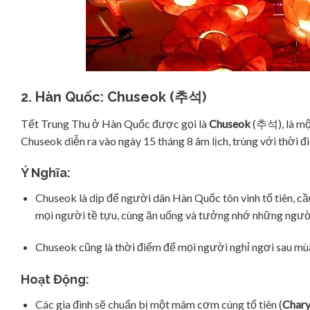
2. Hàn Quốc: Chuseok (추석)
Tết Trung Thu ở Hàn Quốc được gọi là
Chuseok
(추석), là một
Chuseok diễn ra vào ngày 15 tháng 8 âm lịch, trùng với thời
Ý Nghĩa:
Chuseok là dịp để người dân Hàn Quốc tôn vinh tổ tiên, cầ
mọi người tề tựu, cùng ăn uống và tưởng nhớ những ngườ
Chuseok cũng là thời điểm để mọi người nghỉ ngơi sau mùa
Hoạt Động:
Các gia đình sẽ chuẩn bị một mâm cơm cúng tổ tiên (
Char