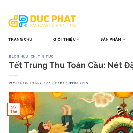
Skip
to
content
TRANG CHỦ
GIỚI THIỆU
SẢN PHẨM
BLOG HỮU ÍCH
,
TIN TỨC
Tết Trung Thu Toàn Cầu: Nét Đ
POSTED ON
THÁNG 6 27, 2025
BY
SUPERADMIN
27
Th6