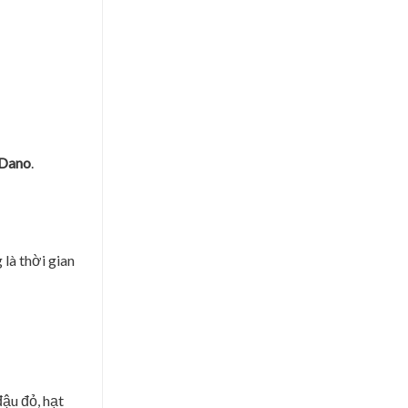
Dano
.
là thời gian
ậu đỏ, hạt