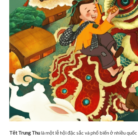
Tết Trung Thu
là một lễ hội đặc sắc và phổ biến ở nhiều quố