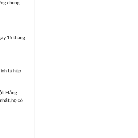
hưng chung
ày 15 tháng
đình tụ họp
ội
. Hằng
nhất, họ có