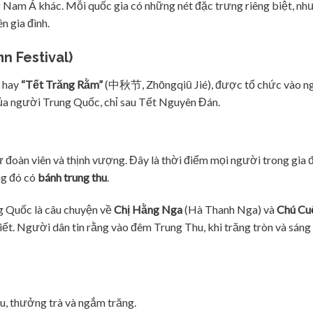
g Nam Á khác. Mỗi quốc gia có những nét đặc trưng riêng biệt, n
n gia đình.
n Festival)
hay
“Tết Trăng Rằm”
(中秋节, Zhōngqiū Jié), được tổ chức vào ng
 của người Trung Quốc, chỉ sau Tết Nguyên Đán.
ự đoàn viên và thịnh vượng. Đây là thời điểm mọi người trong gia 
ng đó có
bánh trung thu
.
g Quốc là câu chuyện về
Chị Hằng Nga
(Hà Thanh Nga) và
Chú Cu
ết. Người dân tin rằng vào đêm Trung Thu, khi trăng tròn và sáng 
, thưởng trà và ngắm trăng.