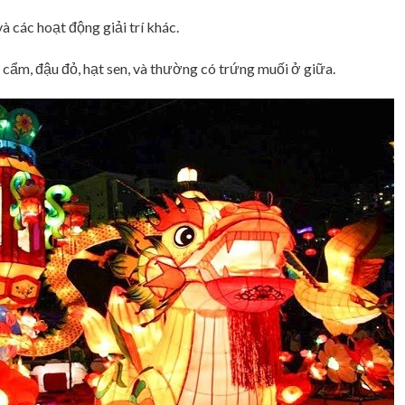
à các hoạt động giải trí khác.
cẩm, đậu đỏ, hạt sen, và thường có trứng muối ở giữa.