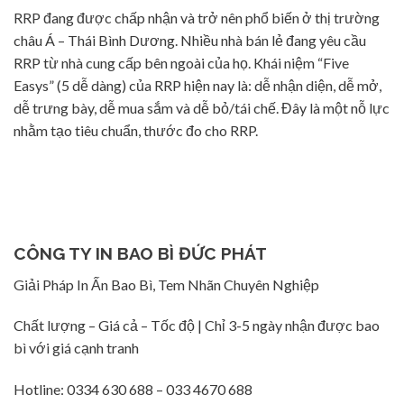
RRP đang được chấp nhận và trở nên phổ biến ở thị trường
châu Á – Thái Bình Dương. Nhiều nhà bán lẻ đang yêu cầu
RRP từ nhà cung cấp bên ngoài của họ. Khái niệm “Five
Easys” (5 dễ dàng) của RRP hiện nay là: dễ nhận diện, dễ mở,
dễ trưng bày, dễ mua sắm và dễ bỏ/tái chế. Đây là một nỗ lực
nhằm tạo tiêu chuẩn, thước đo cho RRP.
CÔNG TY IN BAO BÌ ĐỨC PHÁT
Giải Pháp In Ấn Bao Bì, Tem Nhãn Chuyên Nghiệp
Chất lượng – Giá cả – Tốc độ | Chỉ 3-5 ngày nhận được bao
bì với giá cạnh tranh
Hotline: 0334 630 688 – 033 4670 688