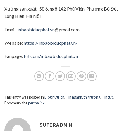
Xưởng sản xuất: Số 6, ngõ 142 Phú Viên, Phường Bồ Đề,
Long Biên, Hà Nội
Email:
inbaobiducphat.vn
@gmail.com
Website:
https://inbaobiducphat.vn/
Fanpage:
FB.com/inbaobiducphat.vn
This entry was posted in
Blog hữu ích
,
Tin ngành, thị trường
,
Tin tức
.
Bookmark the
permalink
.
SUPERADMIN