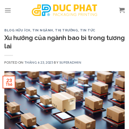
Skip
to
content
BLOG HỮU ÍCH
,
TIN NGÀNH, THỊ TRƯỜNG
,
TIN TỨC
Xu hướng của ngành bao bì trong tương
lai
POSTED ON
THÁNG 6 23, 2025
BY
SUPERADMIN
23
Th6