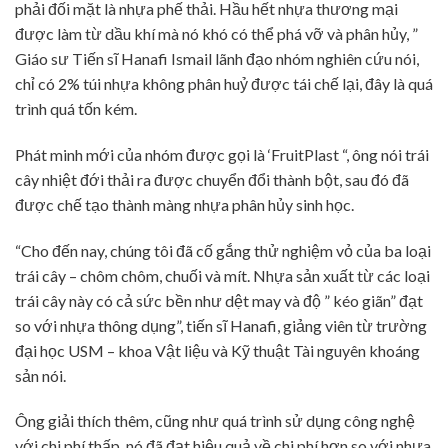
phải đối mặt là nhựa phế thải. Hầu hết nhựa thương mại
được làm từ dầu khí mà nó khó có thể phá vỡ và phân hủy, ”
Giáo sư Tiến sĩ Hanafi Ismail lãnh đạo nhóm nghiên cứu nói,
chỉ có 2% túi nhựa không phân huỷ được tái chế lại, đây là quá
trình quá tốn kém.
Phát minh mới của nhóm được gọi là ‘FruitPlast “, ông nói trái
cây nhiệt đới thải ra được chuyển đổi thành bột, sau đó đã
được chế tạo thành màng nhựa phân hủy sinh học.
“Cho đến nay, chúng tôi đã cố gắng thử nghiệm vỏ của ba loại
trái cây – chôm chôm, chuối và mít. Nhựa sản xuất từ các loại
trái cây này có cả sức bền như dệt may và độ ” kéo giãn” đạt
so với nhựa thông dụng”, tiến sĩ Hanafi, giảng viên từ trường
đại học USM – khoa Vật liệu và Kỹ thuật Tài nguyên khoáng
sản nói.
Ông giải thích thêm, cũng như quá trình sử dụng công nghệ
với chi phí thấp, nó đã đạt hiệu quả về chi phí hơn so với nhựa