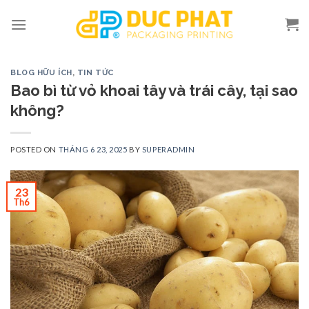
Skip
to
content
BLOG HỮU ÍCH
,
TIN TỨC
Bao bì từ vỏ khoai tây và trái cây, tại sao
không?
POSTED ON
THÁNG 6 23, 2025
BY
SUPERADMIN
23
Th6