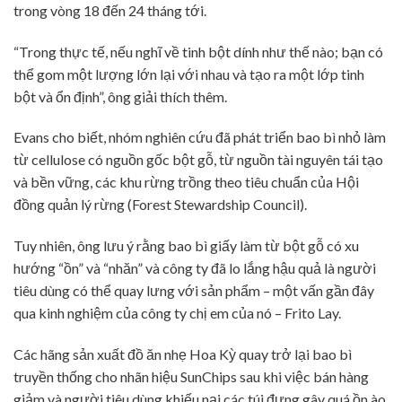
trong vòng 18 đến 24 tháng tới.
“Trong thực tế, nếu nghĩ về tinh bột dính như thế nào; bạn có
thể gom một lượng lớn lại với nhau và tạo ra một lớp tinh
bột và ổn định”, ông giải thích thêm.
Evans cho biết, nhóm nghiên cứu đã phát triển bao bì nhỏ làm
từ cellulose có nguồn gốc bột gỗ, từ nguồn tài nguyên tái tạo
và bền vững, các khu rừng trồng theo tiêu chuẩn của Hội
đồng quản lý rừng (Forest Stewardship Council).
Tuy nhiên, ông lưu ý rằng bao bì giấy làm từ bột gỗ có xu
hướng “ồn” và “nhăn” và công ty đã lo lắng hậu quả là người
tiêu dùng có thể quay lưng với sản phẩm – một vấn gần đây
qua kinh nghiệm của công ty chị em của nó – Frito Lay.
Các hãng sản xuất đồ ăn nhẹ Hoa Kỳ quay trở lại bao bì
truyền thống cho nhãn hiệu SunChips sau khi việc bán hàng
giảm và người tiêu dùng khiếu nại các túi đựng gây quá ồn ào.