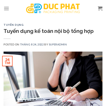
Skip
to
content
TUYỂN DỤNG
Tuyển dụng kế toán nội bộ tổng hợp
POSTED ON
THÁNG 8 24, 2022
BY
SUPERADMIN
24
Th8