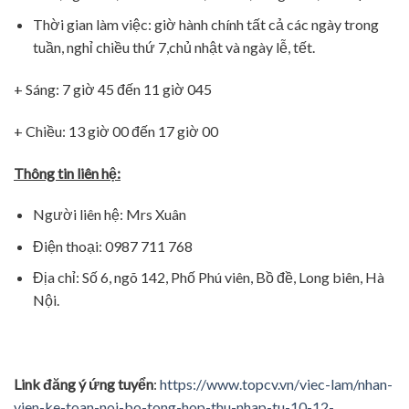
Thời gian làm việc: giờ hành chính tất cả các ngày trong
tuần, nghỉ chiều thứ 7,chủ nhật và ngày lễ, tết.
+ Sáng: 7 giờ 45 đến 11 giờ 045
+ Chiều: 13 giờ 00 đến 17 giờ 00
Thông tin liên hệ:
Người liên hệ: Mrs Xuân
Điện thoại: 0987 711 768
Địa chỉ: Số 6, ngõ 142, Phố Phú viên, Bồ đề, Long biên, Hà
Nội.
Link đăng ý ứng tuyển
:
https://www.topcv.vn/viec-lam/nhan-
vien-ke-toan-noi-bo-tong-hop-thu-nhap-tu-10-12-